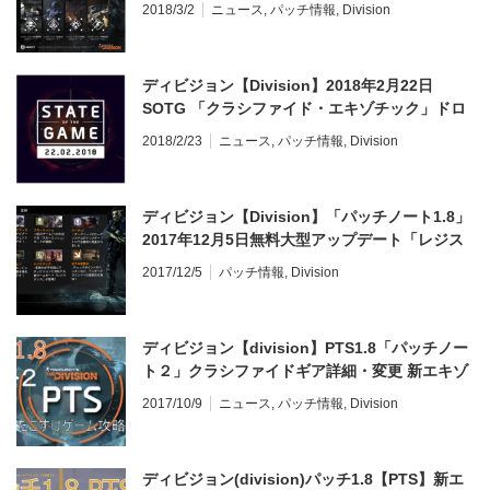
2018/3/2
ニュース
,
パッチ情報
,
Division
日程の詳細
ディビジョン【Division】2018年2月22日
SOTG 「クラシファイド・エキゾチック」ドロ
ップ率上昇、サプライドロップ、ミッションの
2018/2/23
ニュース
,
パッチ情報
,
Division
ドロップについて変更
ディビジョン【Division】「パッチノート1.8」
2017年12月5日無料大型アップデート「レジス
タンス」武器バランスやグローバルイベントの
2017/12/5
パッチ情報
,
Division
詳細など
ディビジョン【division】PTS1.8「パッチノー
ト２」クラシファイドギア詳細・変更 新エキゾ
チックLMGダメージ減少等
2017/10/9
ニュース
,
パッチ情報
,
Division
ディビジョン(division)パッチ1.8【PTS】新エ