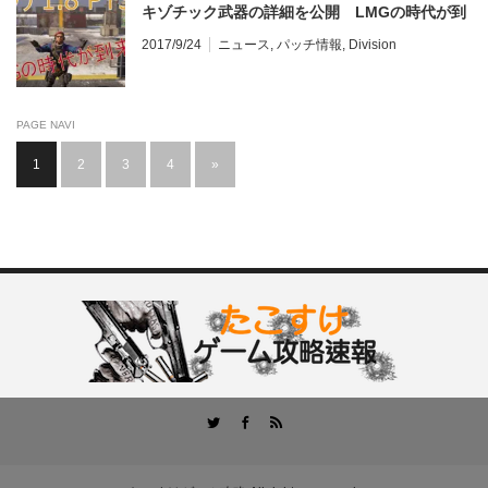
キゾチック武器の詳細を公開 LMGの時代が到
来
2017/9/24
ニュース
,
パッチ情報
,
Division
PAGE NAVI
1
2
3
4
»
RSS
Twitter
Facebook