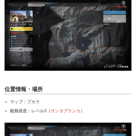
位置情報・場所
マップ：プカラ
敵難易度：レベル3（
サンタブランカ
）