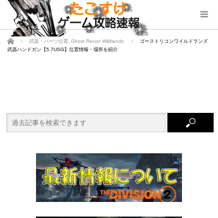
ホーム
武器・パーツ位置
,
Ghost Recon Wildlands
ゴーストリコンワイルドランズ
武器ハンドガン【5.7USG】位置情報・場所を紹介