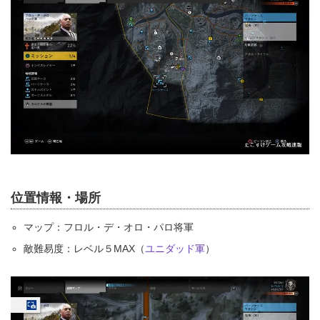
位置情報・場所
マップ：フロル・デ・オロ・パロ将軍
敵難易度：レベル５MAX（
ユニダッド軍
）