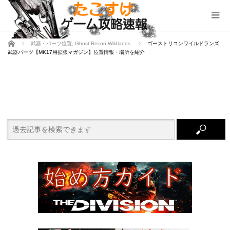
ホーム
武器・パーツ位置
,
Ghost Recon Wildlands
ゴーストリコンワイルドランズ
武器パーツ【MK17用拡張マガジン】位置情報・場所を紹介